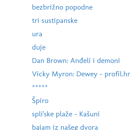
bezbrižno popodne
tri sustipanske
ura
duje
Dan Brown: Anđeli i demoni
Vicky Myron: Dewey - profil.h
*****
Špiro
spli'ske plaže - Kašuni
bajam iz našeg dvora