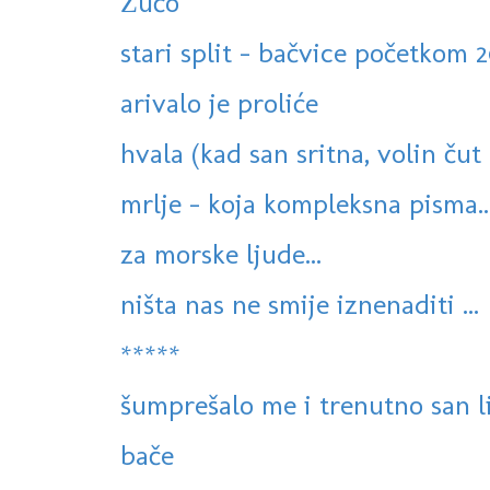
Žućo
stari split - bačvice početkom 
arivalo je proliće
hvala (kad san sritna, volin ču
mrlje - koja kompleksna pisma..
za morske ljude...
ništa nas ne smije iznenaditi ...
*****
šumprešalo me i trenutno san liš
bače