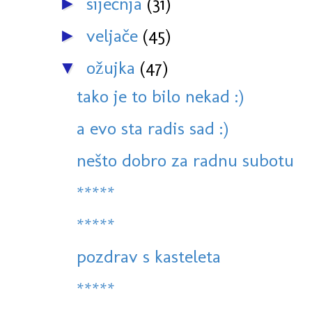
siječnja
(31)
►
veljače
(45)
►
ožujka
(47)
▼
tako je to bilo nekad :)
a evo sta radis sad :)
nešto dobro za radnu subotu
*****
*****
pozdrav s kasteleta
*****