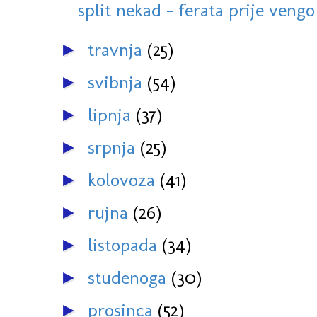
split nekad - ferata prije vengo s
travnja
(25)
►
svibnja
(54)
►
lipnja
(37)
►
srpnja
(25)
►
kolovoza
(41)
►
rujna
(26)
►
listopada
(34)
►
studenoga
(30)
►
prosinca
(52)
►