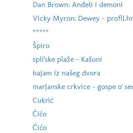
Dan Brown: Anđeli i demoni
Vicky Myron: Dewey - profil.h
*****
Špiro
spli'ske plaže - Kašuni
bajam iz našeg dvora
marjanske crkvice - gospe o' se
Cukrić
Ćićo
Ćićo