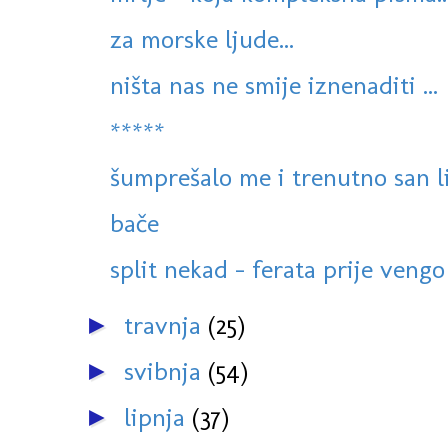
za morske ljude...
ništa nas ne smije iznenaditi ...
*****
šumprešalo me i trenutno san liš
bače
split nekad - ferata prije vengo s
travnja
(25)
►
svibnja
(54)
►
lipnja
(37)
►