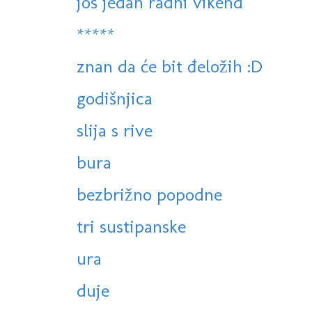
još jedan radni vikend
*****
znan da će bit đeložih :D
godišnjica
slija s rive
bura
bezbrižno popodne
tri sustipanske
ura
duje