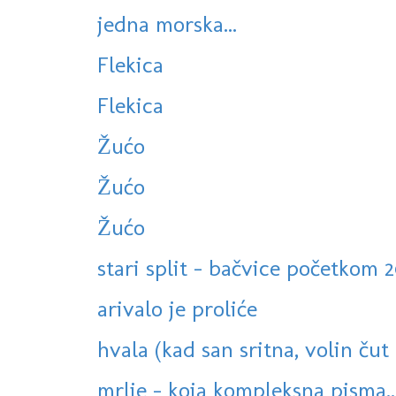
jedna morska...
Flekica
Flekica
Žućo
Žućo
Žućo
stari split - bačvice početkom 
arivalo je proliće
hvala (kad san sritna, volin ču
mrlje - koja kompleksna pisma..