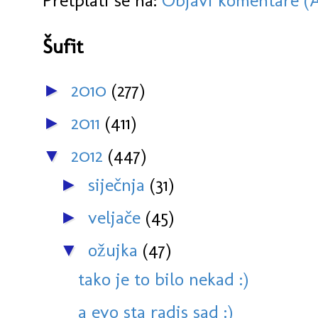
Pretplati se na:
Objavi komentare (
Šufit
2010
(277)
►
2011
(411)
►
2012
(447)
▼
siječnja
(31)
►
veljače
(45)
►
ožujka
(47)
▼
tako je to bilo nekad :)
a evo sta radis sad :)