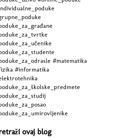
individualne_poduke
grupne_poduke
poduke_za_građane
poduke_za_tvrtke
poduke_za_učenike
poduke_za_studente
poduke_za_odrasle #matematika
izika #informatika
elektrotehnika
poduke_za_školske_predmete
poduke_za_studij
poduke_za_posao
poduke_za_umirovljenike
retraži ovaj blog