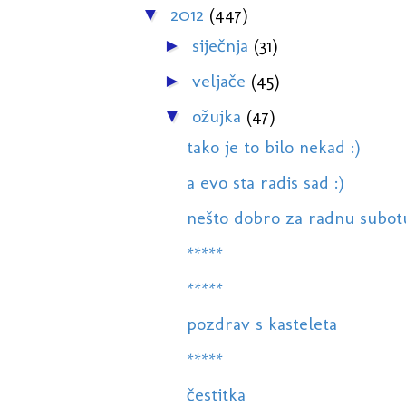
2012
(447)
▼
siječnja
(31)
►
veljače
(45)
►
ožujka
(47)
▼
tako je to bilo nekad :)
a evo sta radis sad :)
nešto dobro za radnu subot
*****
*****
pozdrav s kasteleta
*****
čestitka