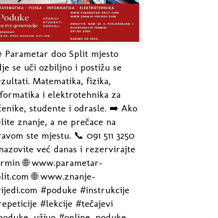
 Parametar doo Split mjesto
je se uči ozbiljno i postižu se
zultati. Matematika, fizika,
formatika i elektrotehnika za
enike, studente i odrasle. ➡️ Ako
lite znanje, a ne prečace na
avom ste mjestu. 📞 091 511 3250
nazovite već danas i rezervirajte
ermin 🌐 www.parametar-
plit.com 🌐 www.znanje-
rijedi.com #poduke #instrukcije
epeticije #lekcije #tečajevi
poduke_uživo #online_poduke