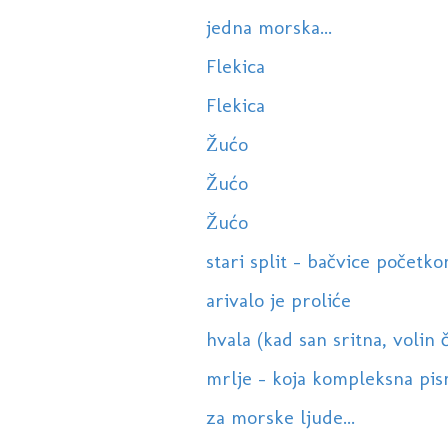
jedna morska...
Flekica
Flekica
Žućo
Žućo
Žućo
stari split - bačvice početk
arivalo je proliće
hvala (kad san sritna, volin
mrlje - koja kompleksna pism
za morske ljude...