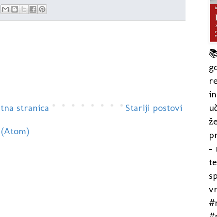

gd
re
in
uč
tna stranica
Stariji postovi
že
 (Atom)
pr
- 
t
s
v
#r
#