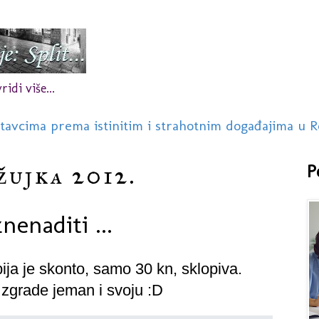
idi više...
stavcima prema istinitim i strahotnim događajima u R
žujka 2012.
P
nenaditi ...
bija je skonto, samo 30 kn, sklopiva.
zgrade jeman i svoju :D