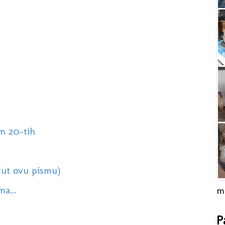
om 20-tih
 čut ovu pismu)
a...
m
P