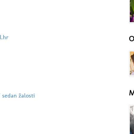
l.hr
O
M
 sedan žalosti