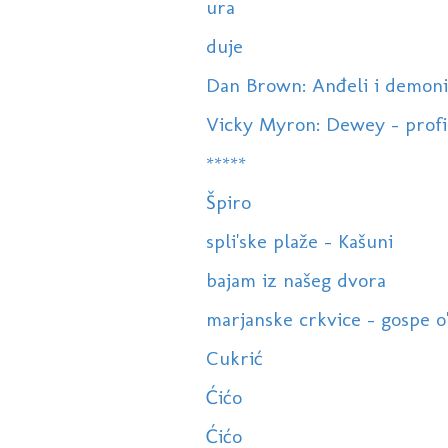
ura
duje
Dan Brown: Anđeli i demoni
Vicky Myron: Dewey - profi
*****
Špiro
spli'ske plaže - Kašuni
bajam iz našeg dvora
marjanske crkvice - gospe o'
Cukrić
Ćićo
Ćićo