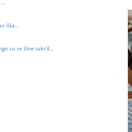
...
 liša...
go su se šine sakril...