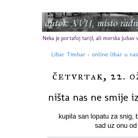
Neka je portafoj tanji, ali morska jubav vr
Libar Timbar - online libar u na
četvrtak, 22. o
ništa nas ne smije iz
kupila san lopatu za snig, 
sad uz onu od 