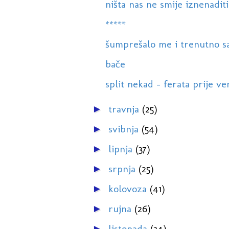
ništa nas ne smije iznenaditi 
*****
šumprešalo me i trenutno san
bače
split nekad - ferata prije ven
travnja
(25)
►
svibnja
(54)
►
lipnja
(37)
►
srpnja
(25)
►
kolovoza
(41)
►
rujna
(26)
►
listopada
(34)
►