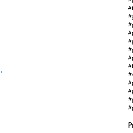
#
#
#
#
#
#
#
#f
u
#
#
#
#
#
P