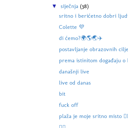
siječnja
(38)
▼
sritno i berićetno dobri ljudi
Colette 💜
di ćemo?🌍🌎🌏✈️
postavljanje obrazovnih cilj
prema istinitom događaju o 
današnji live
live od danas
bit
fuck off
plaža je moje sritno misto 🏊‍♀
🤦‍♀️