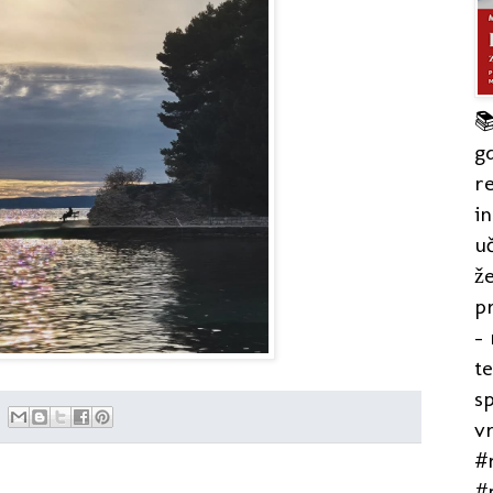

gd
re
in
uč
že
pr
- 
t
s
v
#r
#