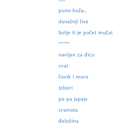
puno buža...
današnji live
bolje ti je počet mučat
*****
navijan za dicu
cvat
čovik i more
izbori
pa-pa japaja
sramota
đeložina