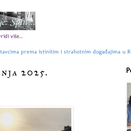
idi više...
stavcima prema istinitim i strahotnim događajima u R
čnja 2025.
P