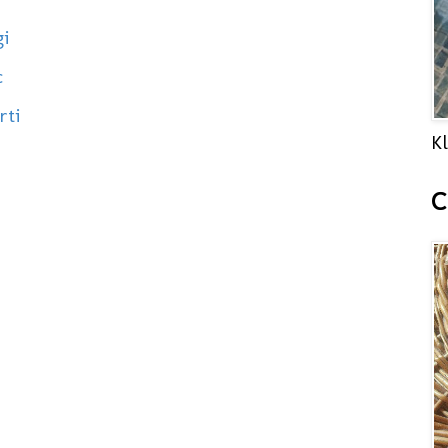
i
c
rti
Kl
C