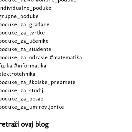
individualne_poduke
grupne_poduke
poduke_za_građane
poduke_za_tvrtke
poduke_za_učenike
poduke_za_studente
poduke_za_odrasle #matematika
izika #informatika
elektrotehnika
poduke_za_školske_predmete
poduke_za_studij
poduke_za_posao
poduke_za_umirovljenike
retraži ovaj blog