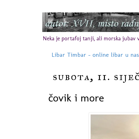
Neka je portafoj tanji, ali morska jubav vr
Libar Timbar - online libar u na
subota, 11. sije
čovik i more