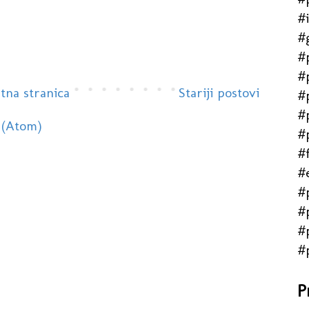
#
#
#
#
tna stranica
Stariji postovi
#
#
 (Atom)
#
#f
#
#
#
#
#
P