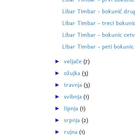
Libar Timbar - bokunić drug
Libar Timbar - treci bokuni
Libar Timbar - bokunic cetv
Libar Timbar - peti bokunic
veljače
(7)
►
ožujka
(3)
►
travnja
(3)
►
svibnja
(1)
►
lipnja
(1)
►
srpnja
(2)
►
rujna
(1)
►