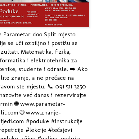
 Parametar doo Split mjesto
je se uči ozbiljno i postižu se
zultati. Matematika, fizika,
formatika i elektrotehnika za
enike, studente i odrasle. ➡️ Ako
lite znanje, a ne prečace na
avom ste mjestu. 📞 091 511 3250
nazovite već danas i rezervirajte
ermin 🌐 www.parametar-
plit.com 🌐 www.znanje-
rijedi.com #poduke #instrukcije
epeticije #lekcije #tečajevi
poduke_uživo #online_poduke