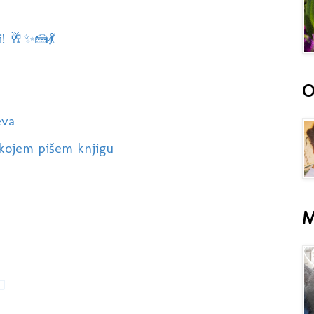
! 🥂✨️🍰💃
O
eva
kojem pišem knjigu
M
️