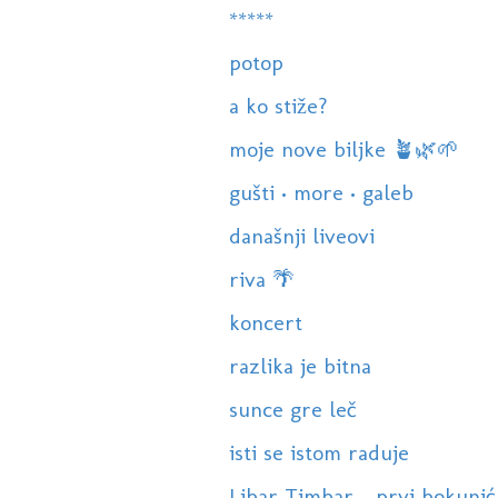
*****
potop
a ko stiže?
moje nove biljke 🪴🌿🌱
gušti • more • galeb
današnji liveovi
riva 🌴
koncert
razlika je bitna
sunce gre leč
isti se istom raduje
Libar Timbar - prvi bokunić