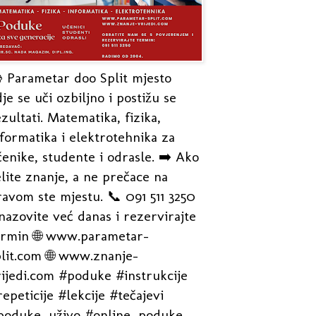
 Parametar doo Split mjesto
je se uči ozbiljno i postižu se
zultati. Matematika, fizika,
formatika i elektrotehnika za
enike, studente i odrasle. ➡️ Ako
lite znanje, a ne prečace na
avom ste mjestu. 📞 091 511 3250
nazovite već danas i rezervirajte
ermin 🌐 www.parametar-
plit.com 🌐 www.znanje-
rijedi.com #poduke #instrukcije
epeticije #lekcije #tečajevi
poduke_uživo #online_poduke