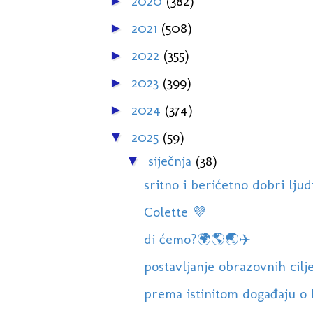
2020
(382)
►
2021
(508)
►
2022
(355)
►
2023
(399)
►
2024
(374)
►
2025
(59)
▼
siječnja
(38)
▼
sritno i berićetno dobri ljudi
Colette 💜
di ćemo?🌍🌎🌏✈️
postavljanje obrazovnih cilj
prema istinitom događaju o 