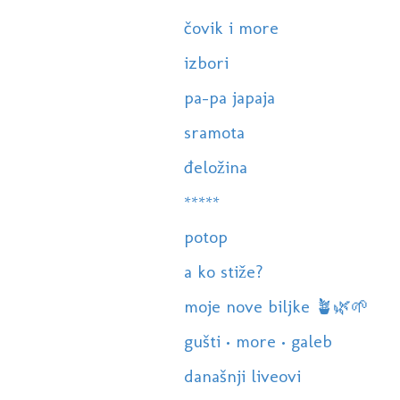
čovik i more
izbori
pa-pa japaja
sramota
đeložina
*****
potop
a ko stiže?
moje nove biljke 🪴🌿🌱
gušti • more • galeb
današnji liveovi