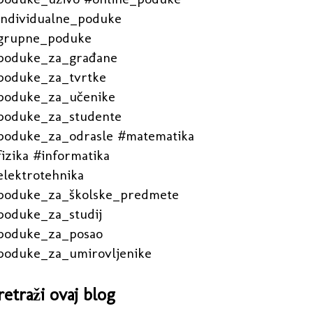
individualne_poduke
grupne_poduke
poduke_za_građane
poduke_za_tvrtke
poduke_za_učenike
poduke_za_studente
poduke_za_odrasle #matematika
izika #informatika
elektrotehnika
poduke_za_školske_predmete
poduke_za_studij
poduke_za_posao
poduke_za_umirovljenike
retraži ovaj blog