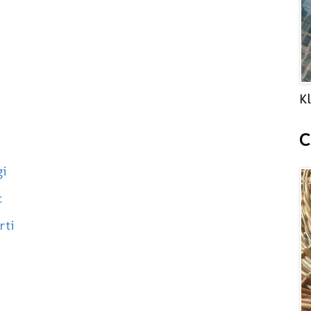
Kl
C
i
c
rti