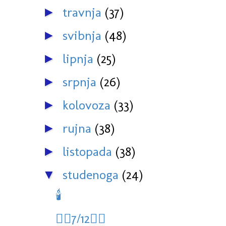
travnja
(37)
►
svibnja
(48)
►
lipnja
(25)
►
srpnja
(26)
►
kolovoza
(33)
►
rujna
(38)
►
listopada
(38)
►
studenoga
(24)
▼
🕯
🏊‍♀️7/12🏊‍♀️