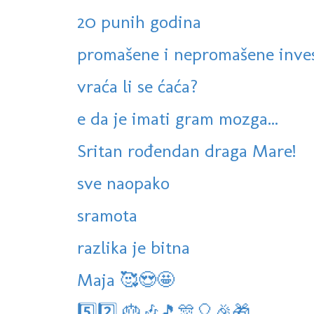
20 punih godina
promašene i nepromašene inves
vraća li se ćaća?
e da je imati gram mozga...
Sritan rođendan draga Mare!
sve naopako
sramota
razlika je bitna
Maja 🥰😍🤩
5️⃣2️⃣ 🎂🎶🎵🎊🎈🎉🎁