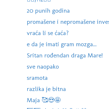
20 punih godina
promašene i nepromašene inves
vraća li se ćaća?
e da je imati gram mozga...
Sritan rođendan draga Mare!
sve naopako
sramota
razlika je bitna
Maja 🥰😍🤩