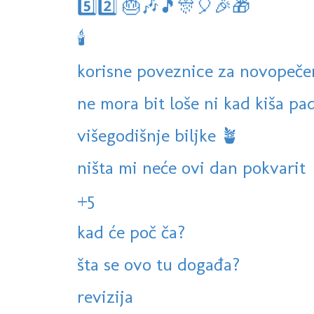
5️⃣2️⃣ 🎂🎶🎵🎊🎈🎉🎁
🕯
korisne poveznice za novopeče
ne mora bit loše ni kad kiša pa
višegodišnje biljke 🪴
ništa mi neće ovi dan pokvarit
+5
kad će poč ča?
šta se ovo tu događa?
revizija