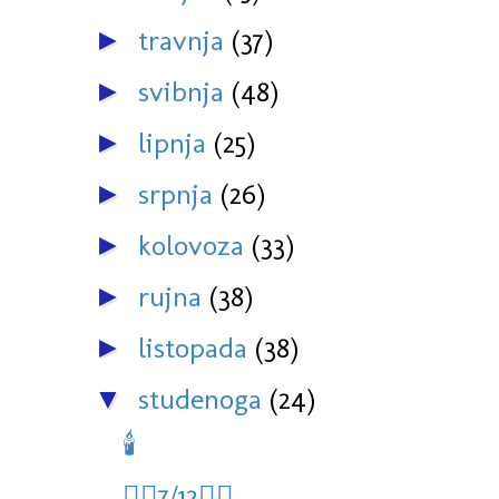
travnja
(37)
►
svibnja
(48)
►
lipnja
(25)
►
srpnja
(26)
►
kolovoza
(33)
►
rujna
(38)
►
listopada
(38)
►
studenoga
(24)
▼
🕯
🏊‍♀️7/12🏊‍♀️