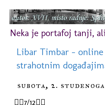
Neka je portafoj tanji, al
Libar Timbar - online
strahotnim događajima
subota, 2. studenoga
🏊‍♀️7/12🏊‍♀️