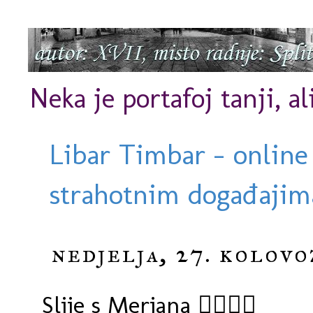
Neka je portafoj tanji, al
Libar Timbar - online
strahotnim događajima
nedjelja, 27. kolovo
Slije s Merjana 🏊‍♀️🤩😊