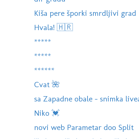
Kiša pere šporki smrdljivi grad
Hvala! 🇭🇷
*****
*****
******
Cvat 🌺
sa Zapadne obale - snimka live
Niko 💓
novi web Parametar doo Split