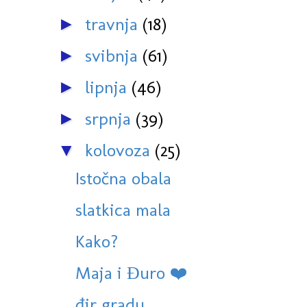
travnja
(18)
►
svibnja
(61)
►
lipnja
(46)
►
srpnja
(39)
►
kolovoza
(25)
▼
Istočna obala
slatkica mala
Kako?
Maja i Đuro ❤️
đir gradu