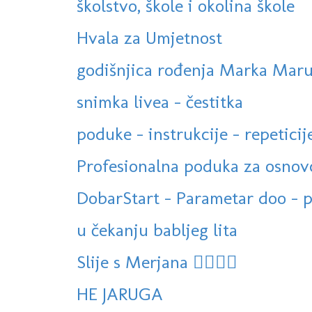
školstvo, škole i okolina škole
Hvala za Umjetnost
godišnjica rođenja Marka Maru
snimka livea - čestitka
poduke - instrukcije - repeticije 
Profesionalna poduka za osnovc
DobarStart - Parametar doo - p
u čekanju babljeg lita
Slije s Merjana 🏊‍♀️🤩😊
HE JARUGA