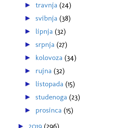
travnja
(24)
►
svibnja
(38)
►
lipnja
(32)
►
srpnja
(27)
►
kolovoza
(34)
►
rujna
(32)
►
listopada
(15)
►
studenoga
(23)
►
prosinca
(15)
►
2019
(296)
►