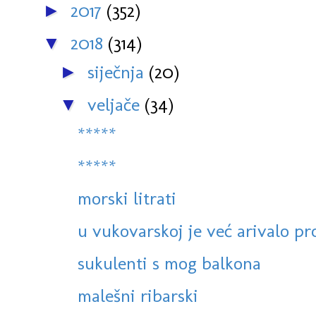
2017
(352)
►
2018
(314)
▼
siječnja
(20)
►
veljače
(34)
▼
*****
*****
morski litrati
u vukovarskoj je već arivalo pr
sukulenti s mog balkona
malešni ribarski