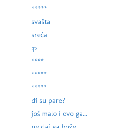
*****
svašta
sreća
:p
****
*****
*****
di su pare?
još malo i evo ga...
ne daj ga bože