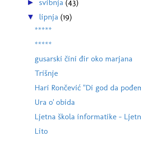
svibnja
(43)
►
lipnja
(19)
▼
*****
*****
gusarski čini đir oko marjana
Trišnje
Hari Rončević "Di god da pođe
Ura o' obida
Ljetna škola informatike - Ljetn
Lito