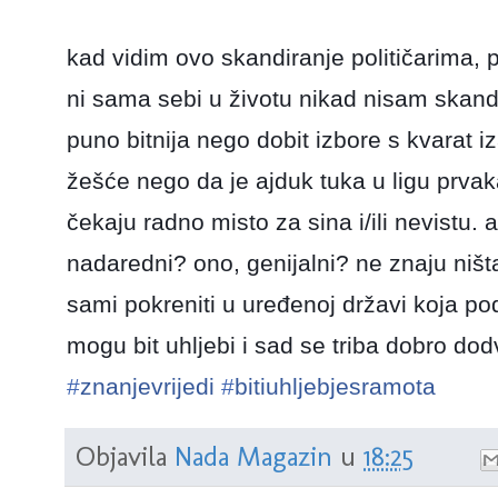
kad vidim ovo skandiranje političarima, p
ni sama sebi u životu nikad nisam skand
puno bitnija nego dobit izbore s kvarat i
žešće nego da je ajduk tuka u ligu prvaka
čekaju radno misto za sina i/ili nevistu. a
nadaredni? ono, genijalni? ne znaju ništa
sami pokreniti u uređenoj državi koja p
mogu bit uhljebi i sad se triba dobro dod
#
znanjevrijedi
#
bitiuhljebjesramota
Objavila
Nada Magazin
u
18:25