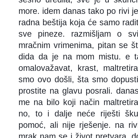
more. idem danas tako po rivi je
radna beštija koja će samo radit
sve pineze. razmišljam o svit
mračnim vrimenima, pitan se šta
dida da je na mom mistu. e t
omalovažavat, krast, maltretira
smo ovo došli, šta smo dopusti
prostite na glavu posrali. dana
me na bilo koji način maltretira
no, to i dalje neće riješti šk
pomoć, ali nije rješenje. na ri
mrak nam se i život pretvara. 