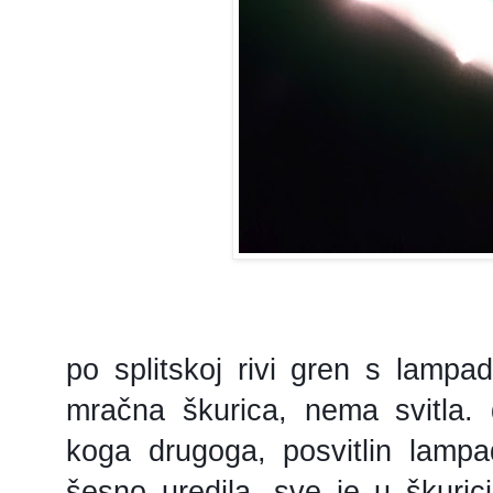
po splitskoj rivi gren s lampa
mračna škurica, nema svitla.
koga drugoga, posvitlin lampa
šesno uredila, sve je u škuric