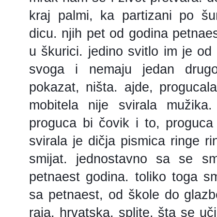
kraj palmi, ka partizani po 
dicu. njih pet od godina petnaest
u škurici. jedino svitlo im je o
svoga i nemaju jedan drugom
pokazat, ništa. ajde, progucal
mobitela nije svirala mužika
proguca bi čovik i to, proguca 
svirala je dičja pismica ringe r
smijat. jednostavno sa se sm
petnaest godina. toliko toga sm
sa petnaest, od škole do glazbe
raja. hrvatska, splite, šta se uči