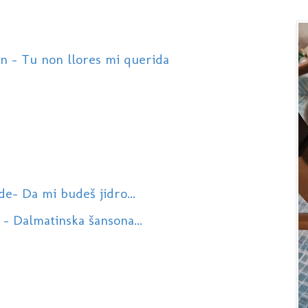
 - Tu non llores mi querida
de- Da mi budeš jidro...
 - Dalmatinska šansona...