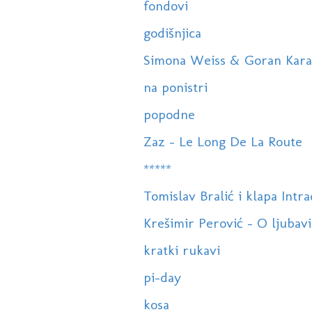
fondovi
godišnjica
Simona Weiss & Goran Karan
na ponistri
popodne
Zaz - Le Long De La Route
*****
Tomislav Bralić i klapa Intra
Krešimir Perović - O ljubavi
kratki rukavi
pi-day
kosa