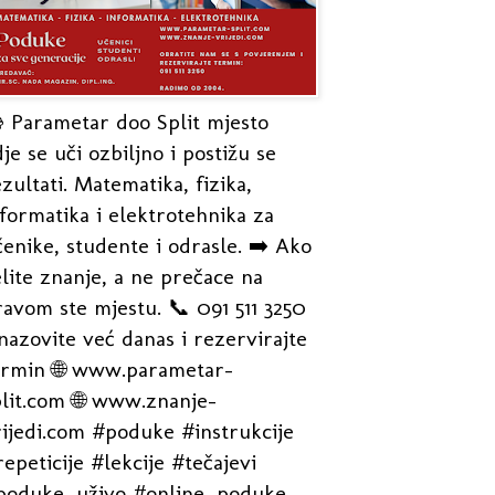
 Parametar doo Split mjesto
je se uči ozbiljno i postižu se
zultati. Matematika, fizika,
formatika i elektrotehnika za
enike, studente i odrasle. ➡️ Ako
lite znanje, a ne prečace na
avom ste mjestu. 📞 091 511 3250
nazovite već danas i rezervirajte
ermin 🌐 www.parametar-
plit.com 🌐 www.znanje-
rijedi.com #poduke #instrukcije
epeticije #lekcije #tečajevi
poduke_uživo #online_poduke