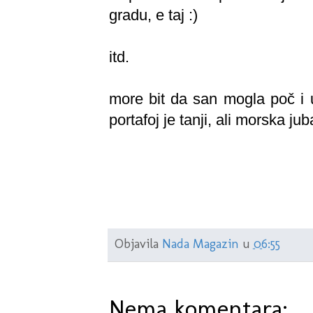
gradu, e taj :)
itd.
more bit da san mogla poč i u
portafoj je tanji, ali morska ju
Objavila
Nada Magazin
u
06:55
Nema komentara: