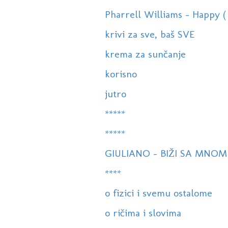
Pharrell Williams - Happy ( S
krivi za sve, baš SVE
krema za sunčanje
korisno
jutro
*****
*****
GIULIANO - BIŽI SA MNOM
****
o fizici i svemu ostalome
o ričima i slovima