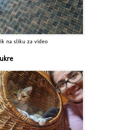
ik na sliku za video
ukre