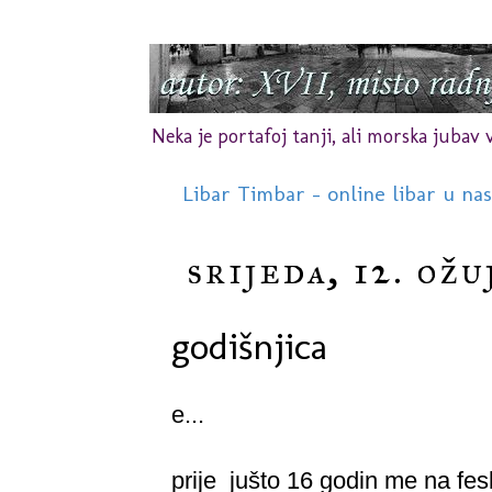
Neka je portafoj tanji, ali morska jubav vr
Libar Timbar - online libar u na
srijeda, 12. ožu
godišnjica
e...
prije jušto 16 godin me na fesbu