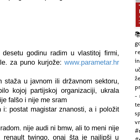

gd
re
desetu godinu radim u vlastitoj firmi,
in
ale.
za puno kurjože:
www.parametar.hr
uč
že
an staža u javnom ili državnom sektoru,
pr
lo kojoj partijskoj organizaciji, ukrala
- 
je falšo i nije me sram
t
i: postat magistar znanosti, a i položit
s
v
 radom. nije audi ni bmw, ali to meni nije
#r
 renault twingo, onaj šta je najlipši u
#