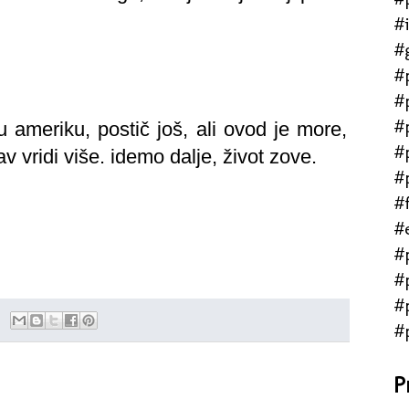
#
#
#
#
#
 ameriku, postič još, ali ovod je more,
#
bav vridi više. idemo dalje, život zove.
#
#f
#
#
#
#
#
P