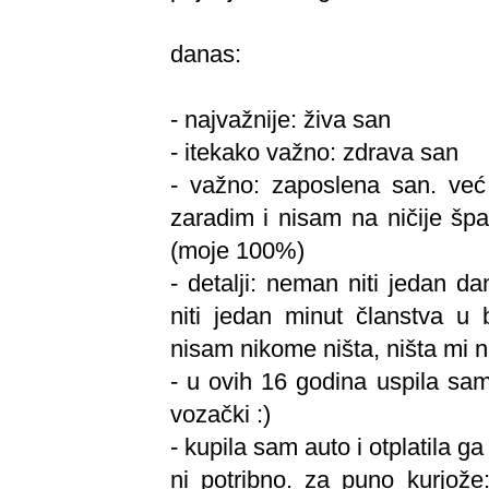
danas:
- najvažnije: živa san
- itekako važno: zdrava san
- važno: zaposlena san. već 
zaradim i nisam na ničije šp
(moje 100%)
- detalji: neman niti jedan d
niti jedan minut članstva u bi
nisam nikome ništa, ništa mi ni
- u ovih 16 godina uspila sam 
vozački :)
- kupila sam auto i otplatila ga
ni potribno. za puno kurjože: