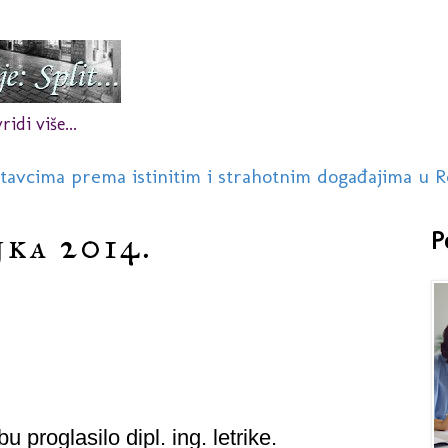
idi više...
stavcima prema istinitim i strahotnim događajima u R
jka 2014.
P
 proglasilo dipl. ing. letrike.