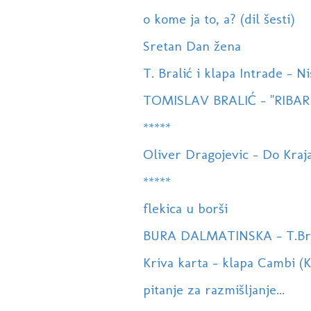
o kome ja to, a? (dil šesti)
Sretan Dan žena
T. Bralić i klapa Intrade - 
TOMISLAV BRALIĆ - ''RIBAR
*****
Oliver Dragojevic - Do Kra
*****
flekica u borši
BURA DALMATINSKA - T.Bralić
Kriva karta - klapa Cambi (
pitanje za razmišljanje...