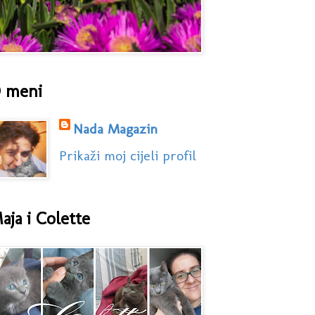
 meni
Nada Magazin
Prikaži moj cijeli profil
aja i Colette