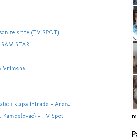
Nisan te sriće (TV SPOT)
 SAM STAR''
ja Vrimena
 i klapa Intrade - Aren...
K. Kambelovac) - TV Spot
m
P