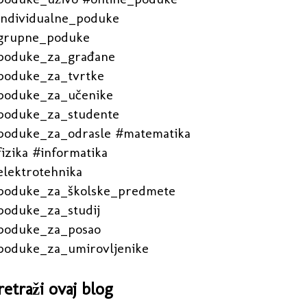
individualne_poduke
grupne_poduke
poduke_za_građane
poduke_za_tvrtke
poduke_za_učenike
poduke_za_studente
poduke_za_odrasle #matematika
izika #informatika
elektrotehnika
poduke_za_školske_predmete
poduke_za_studij
poduke_za_posao
poduke_za_umirovljenike
retraži ovaj blog