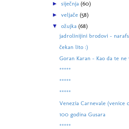
siječnja
(60)
►
veljače
(58)
►
ožujka
(68)
▼
jadrolinijini brodovi - narafs
čekan lito :)
Goran Karan - Kao da te ne 
*****
*****
*****
Venezia Carnevale (venice ca
100 godina Gusara
*****