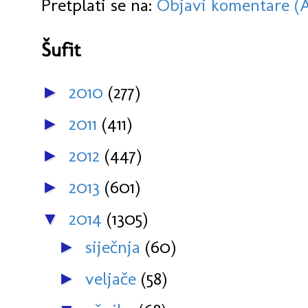
Pretplati se na:
Objavi komentare (
Šufit
2010
(277)
►
2011
(411)
►
2012
(447)
►
2013
(601)
►
2014
(1305)
▼
siječnja
(60)
►
veljače
(58)
►