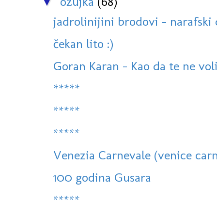
ožujka
(68)
▼
jadrolinijini brodovi - narafski 
čekan lito :)
Goran Karan - Kao da te ne vol
*****
*****
*****
Venezia Carnevale (venice carni
100 godina Gusara
*****