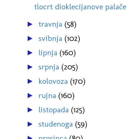
tlocrt dioklecijanove palače
travnja
(58)
►
svibnja
(102)
►
lipnja
(160)
►
srpnja
(205)
►
kolovoza
(170)
►
rujna
(160)
►
listopada
(125)
►
studenoga
(59)
►
prosinca
(80)
►