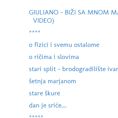
*****
GIULIANO - BIŽI SA MNOM M
VIDEO)
****
o fizici i svemu ostalome
o ričima i slovima
stari split - brodogradilište iv
šetnja marjanom
stare škure
dan je sriće....
*****