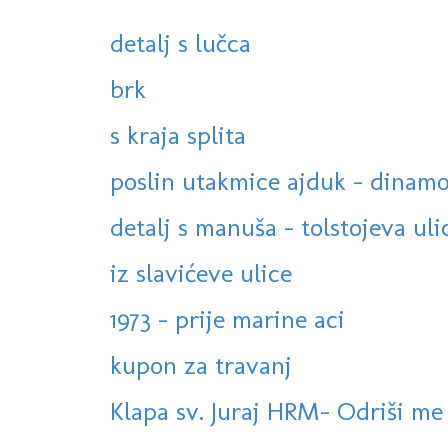
detalj s lučca
brk
s kraja splita
poslin utakmice ajduk - dinamo
detalj s manuša - tolstojeva uli
iz slavićeve ulice
1973 - prije marine aci
kupon za travanj
Klapa sv. Juraj HRM- Odriši m