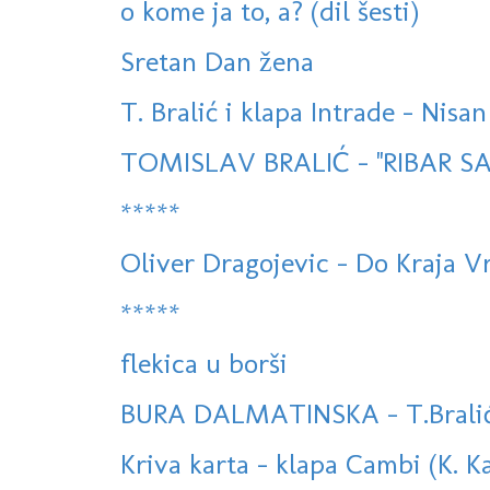
o kome ja to, a? (dil šesti)
Sretan Dan žena
T. Bralić i klapa Intrade - Nisa
TOMISLAV BRALIĆ - ''RIBAR S
*****
Oliver Dragojevic - Do Kraja 
*****
flekica u borši
BURA DALMATINSKA - T.Bralić i 
Kriva karta - klapa Cambi (K. 