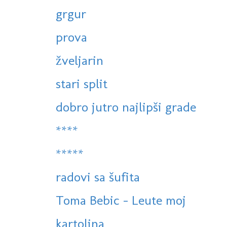
grgur
prova
žveljarin
stari split
dobro jutro najlipši grade
****
*****
radovi sa šufita
Toma Bebic - Leute moj
kartolina