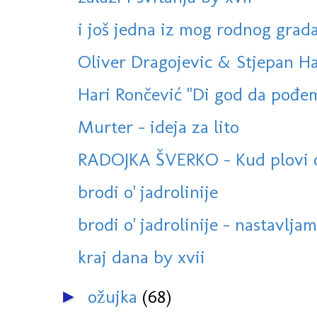
i još jedna iz mog rodnog gra
Oliver Dragojevic & Stjepan Hau
Hari Rončević "Di god da pođem"
Murter - ideja za lito
RADOJKA ŠVERKO - Kud plovi ova
brodi o' jadrolinije
brodi o' jadrolinije - nastavlja
kraj dana by xvii
ožujka
(68)
►