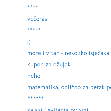
****
večeras
*****
:)
more i vitar - nekoliko isječaka
kupon za ožujak
hehe
matematika, odlično za petak p
******
zalazi i svitanja by xvii