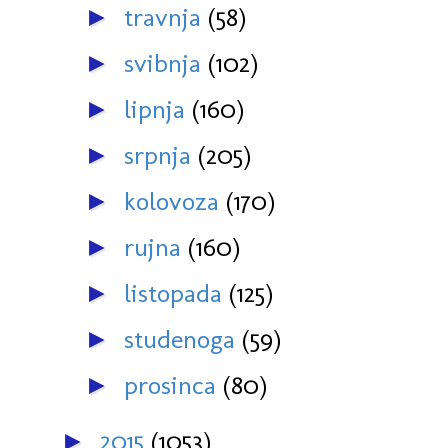
travnja
(58)
►
svibnja
(102)
►
lipnja
(160)
►
srpnja
(205)
►
kolovoza
(170)
►
rujna
(160)
►
listopada
(125)
►
studenoga
(59)
►
prosinca
(80)
►
2015
(1053)
►