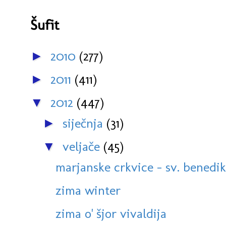
Šufit
2010
(277)
►
2011
(411)
►
2012
(447)
▼
siječnja
(31)
►
veljače
(45)
▼
marjanske crkvice - sv. benedik
zima winter
zima o' šjor vivaldija