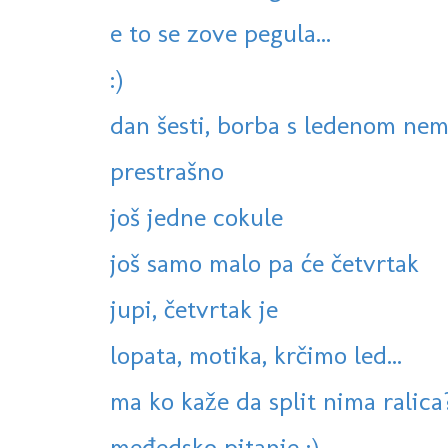
e to se zove pegula...
:)
dan šesti, borba s ledenom nema
prestrašno
još jedne cokule
još samo malo pa će četvrtak
jupi, četvrtak je
lopata, motika, krčimo led...
ma ko kaže da split nima ralica
međedsko pitanje :)