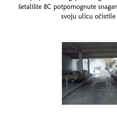
šetalište 8C potpomognute snagam
svoju ulicu očistile 