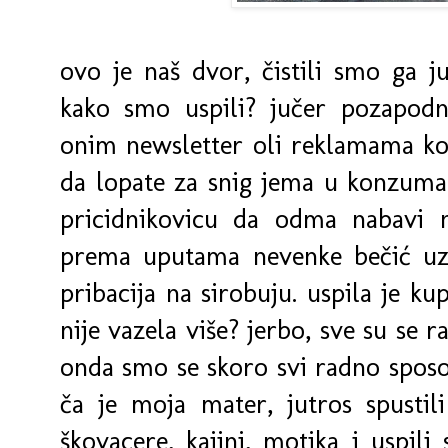
ovo je naš dvor, čistili smo ga ju
kako smo uspili? jučer pozapodn
onim newsletter oli reklamama ko
da lopate za snig jema u konzuma 
pricidnikovicu da odma nabavi n
prema uputama nevenke bečić uzd
pribacija na sirobuju. uspila je kup
nije vazela više? jerbo, sve su se r
onda smo se skoro svi radno sposobn
ča je moja mater, jutros spustil
škovacere, kajini, motika i uspili 