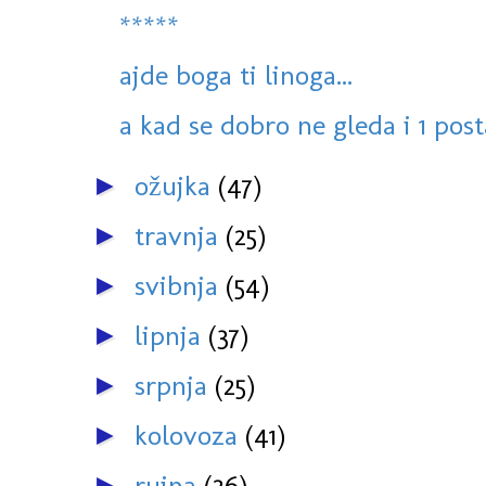
*****
ajde boga ti linoga...
a kad se dobro ne gleda i 1 post
ožujka
(47)
►
travnja
(25)
►
svibnja
(54)
►
lipnja
(37)
►
srpnja
(25)
►
kolovoza
(41)
►
rujna
(26)
►