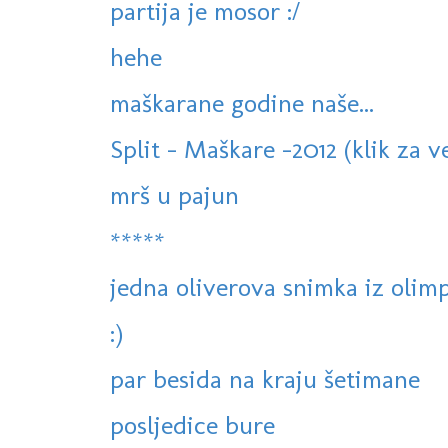
partija je mosor :/
hehe
maškarane godine naše...
Split - Maškare -2012 (klik za v
mrš u pajun
*****
jedna oliverova snimka iz olimpi
:)
par besida na kraju šetimane
posljedice bure