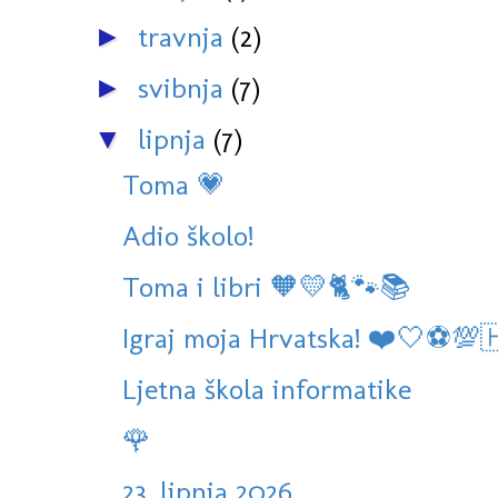
travnja
(2)
►
svibnja
(7)
►
lipnja
(7)
▼
Toma 💗
Adio školo!
Toma i libri 🧡💛🐈🐾📚
Igraj moja Hrvatska! ❤️🤍⚽️💯
Ljetna škola informatike
🌹
23. lipnja 2026.