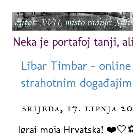
Neka je portafoj tanji, al
Libar Timbar - online
strahotnim događajima
srijeda, 17. lipnja 2
Igraj moja Hrvatska! ❤️🤍