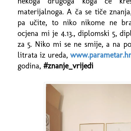
nekoga drugoga koga će kre
materijalnoga. A ča se tiče znanja
pa učite, to niko nikome ne bran
ocjena mi je 4.13., diplomski 5, di
za 5. Niko mi se ne smije, a na p
litrata iz ureda,
www.parametar.hr
godina,
#znanje_vrijedi