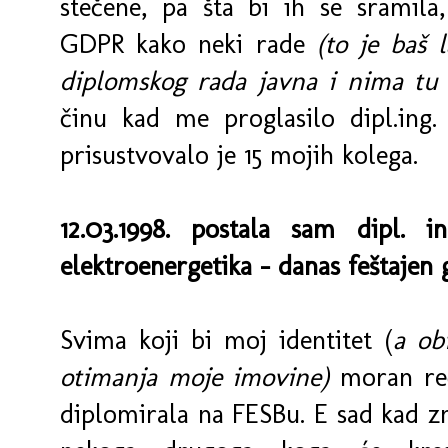
stečene, pa šta bi ih se sramila,
GDPR kako neki rade
(to je baš 
diplomskog rada javna i nima tu 
činu kad me proglasilo dipl.ing
prisustvovalo je 15 mojih kolega.
12.03.1998. postala sam dipl. in
elektroenergetika - danas feštajen
Svima koji bi moj identitet (
a ob
otimanja moje imovine)
moran reč
diplomirala na FESBu. E sad kad zn