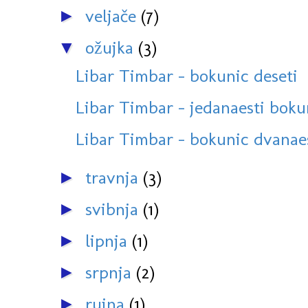
veljače
(7)
►
ožujka
(3)
▼
Libar Timbar - bokunic deseti
Libar Timbar - jedanaesti boku
Libar Timbar - bokunic dvanae
travnja
(3)
►
svibnja
(1)
►
lipnja
(1)
►
srpnja
(2)
►
rujna
(1)
►