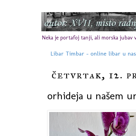
Neka je portafoj tanji, ali morska jubav vr
Libar Timbar - online libar u na
četvrtak, 12. p
orhideja u našem u