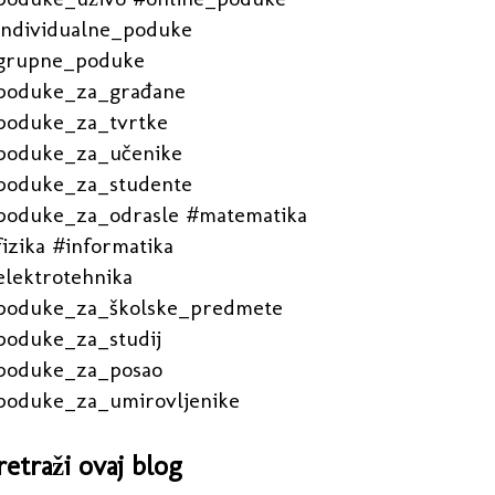
individualne_poduke
grupne_poduke
poduke_za_građane
poduke_za_tvrtke
poduke_za_učenike
poduke_za_studente
poduke_za_odrasle #matematika
izika #informatika
elektrotehnika
poduke_za_školske_predmete
poduke_za_studij
poduke_za_posao
poduke_za_umirovljenike
retraži ovaj blog