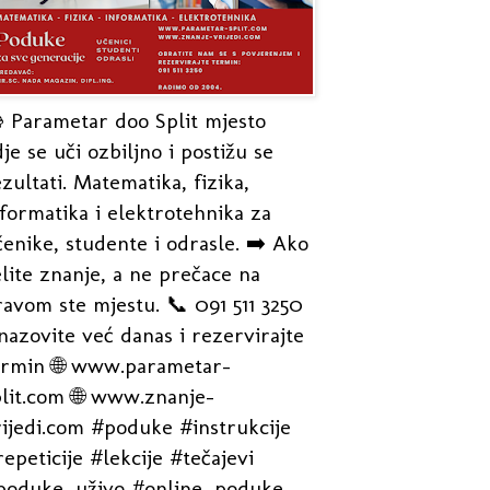
 Parametar doo Split mjesto
je se uči ozbiljno i postižu se
zultati. Matematika, fizika,
formatika i elektrotehnika za
enike, studente i odrasle. ➡️ Ako
lite znanje, a ne prečace na
avom ste mjestu. 📞 091 511 3250
nazovite već danas i rezervirajte
ermin 🌐 www.parametar-
plit.com 🌐 www.znanje-
rijedi.com #poduke #instrukcije
epeticije #lekcije #tečajevi
poduke_uživo #online_poduke