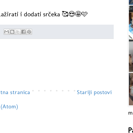
ažirati i dodati srčeka 🥰😍🤩🩷
tna stranica
Stariji postovi
 (Atom)
m
P