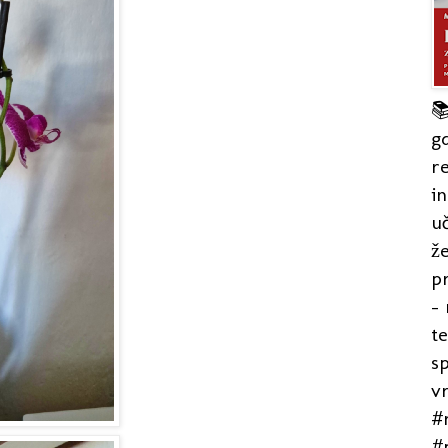

gd
re
in
uč
že
pr
- 
t
s
v
#r
#