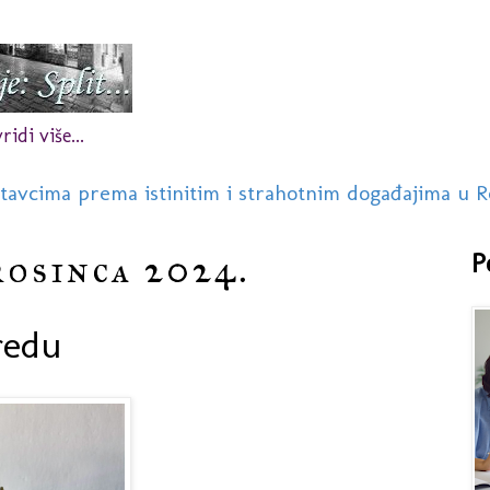
idi više...
stavcima prema istinitim i strahotnim događajima u R
rosinca 2024.
P
redu