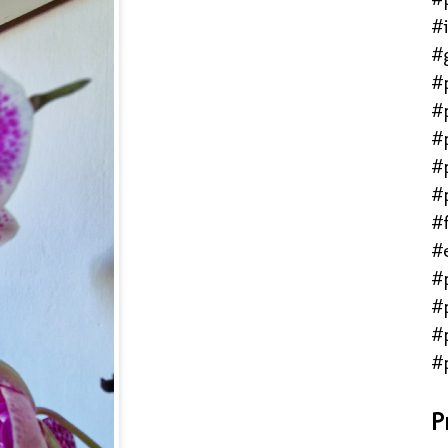
#
#
#
#
#
#
#
#f
#
#
#
#
#
P