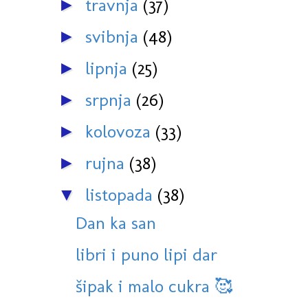
travnja
(37)
►
svibnja
(48)
►
lipnja
(25)
►
srpnja
(26)
►
kolovoza
(33)
►
rujna
(38)
►
listopada
(38)
▼
Dan ka san
libri i puno lipi dar
šipak i malo cukra 🥰