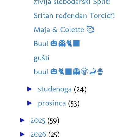
živija slobodarski Split!
Sritan rođendan Torcidi!
Maja & Colette 🥰
Buu! 🎃👻🐈‍⬛
gušti
buu! 🎃🐈‍⬛👻🧟🦂🍿
studenoga
(24)
►
prosinca
(53)
►
2025
(59)
►
2026
(25)
►