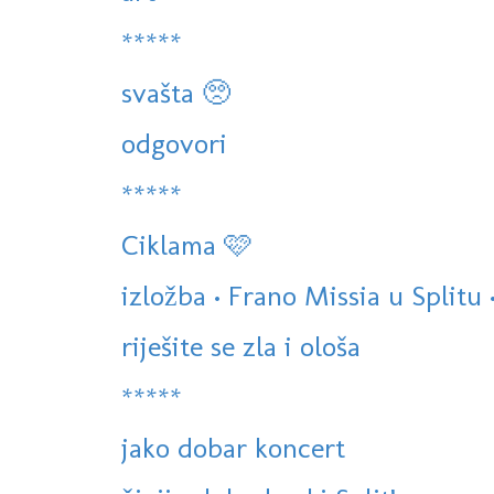
*****
svašta 🥺
odgovori
*****
Ciklama 🩷
izložba • Frano Missia u Splitu •
riješite se zla i ološa
*****
jako dobar koncert