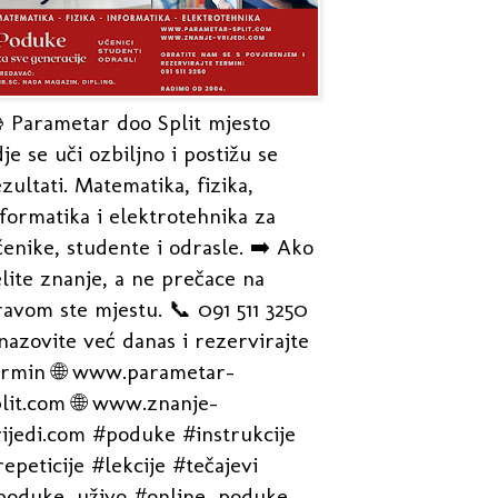
 Parametar doo Split mjesto
je se uči ozbiljno i postižu se
zultati. Matematika, fizika,
formatika i elektrotehnika za
enike, studente i odrasle. ➡️ Ako
lite znanje, a ne prečace na
avom ste mjestu. 📞 091 511 3250
nazovite već danas i rezervirajte
ermin 🌐 www.parametar-
plit.com 🌐 www.znanje-
rijedi.com #poduke #instrukcije
epeticije #lekcije #tečajevi
poduke_uživo #online_poduke