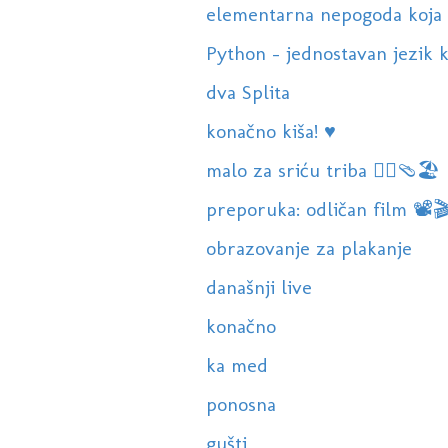
elementarna nepogoda koja 
Python - jednostavan jezik k
dva Splita
konačno kiša! ♥️
malo za sriću triba 🏊‍♀️🩴🏖
preporuka: odličan film 📽
obrazovanje za plakanje
današnji live
konačno
ka med
ponosna
gušti