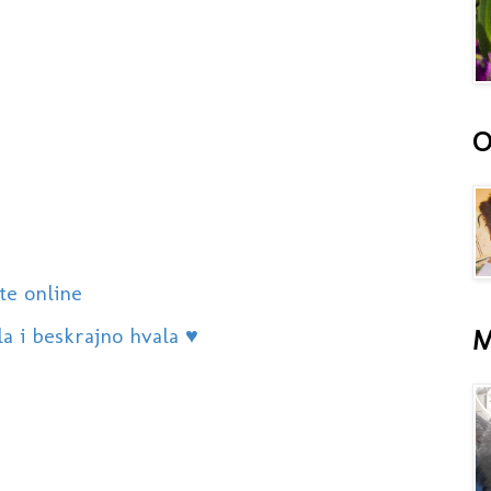
O
te online
 i beskrajno hvala ♥️
M