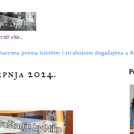
idi više...
stavcima prema istinitim i strahotnim događajima u R
rpnja 2024.
P