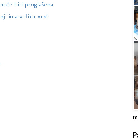
neće biti proglašena
oji ima veliku moć

m
P