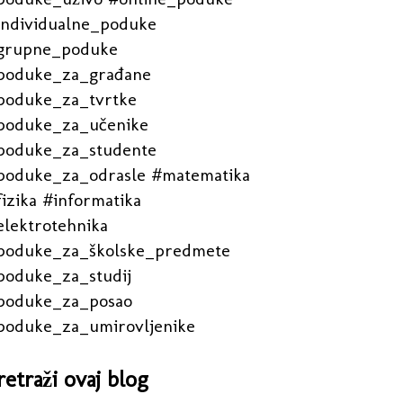
individualne_poduke
grupne_poduke
poduke_za_građane
poduke_za_tvrtke
poduke_za_učenike
poduke_za_studente
poduke_za_odrasle #matematika
izika #informatika
elektrotehnika
poduke_za_školske_predmete
poduke_za_studij
poduke_za_posao
poduke_za_umirovljenike
retraži ovaj blog