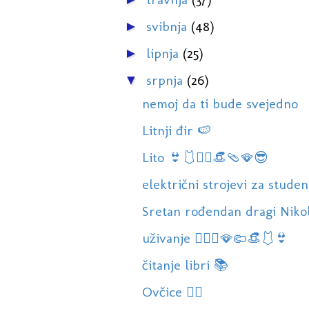
svibnja
(48)
►
lipnja
(25)
►
srpnja
(26)
▼
nemoj da ti bude svejedno
Litnji đir 🍉
Lito 👙🩱🏊‍♀️👒🩴🪭😎
električni strojevi za studen
Sretan rođendan dragi Nikola
uživanje 🏊‍♀️😎🪭🩴👒🩱👙
čitanje libri 📚
Ovčice 🏊‍♀️