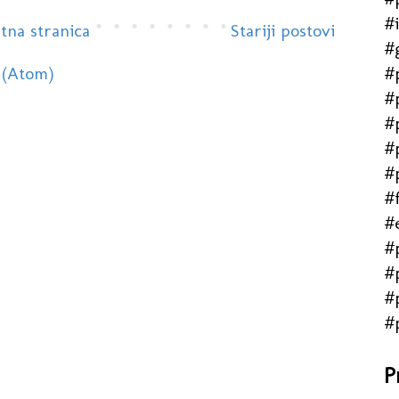
#
tna stranica
Stariji postovi
#
#
 (Atom)
#
#
#
#
#f
#
#
#
#
#
P