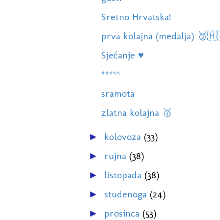
Sretno Hrvatska!
prva kolajna (medalja) 🥉🇭
Sjećanje ♥️
*****
sramota
zlatna kolajna 🥇
kolovoza
(33)
►
rujna
(38)
►
listopada
(38)
►
studenoga
(24)
►
prosinca
(53)
►