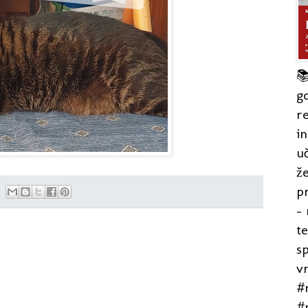

gd
re
in
uč
že
pr
- 
t
s
v
#r
#