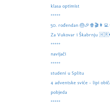
klasa optimist
*****
50. rođendan 🎂🎉🍿🎬👩‍💻
Za Vukovar i Škabrnju 🇭🇷
*****
navijači
*****
studeni u Splitu
4 adventske sviće - lipi običa
pobjeda
*****