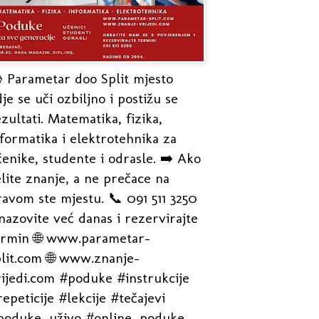
 Parametar doo Split mjesto
je se uči ozbiljno i postižu se
zultati. Matematika, fizika,
formatika i elektrotehnika za
enike, studente i odrasle. ➡️ Ako
lite znanje, a ne prečace na
avom ste mjestu. 📞 091 511 3250
nazovite već danas i rezervirajte
ermin 🌐 www.parametar-
plit.com 🌐 www.znanje-
rijedi.com #poduke #instrukcije
epeticije #lekcije #tečajevi
poduke_uživo #online_poduke