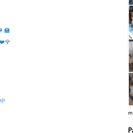
‍🏫
❤️🌹
ji
m
P