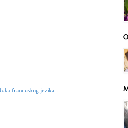
O
M
duka francuskog jezika...