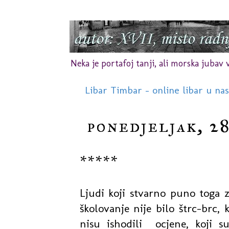
Neka je portafoj tanji, ali morska jubav vr
Libar Timbar - online libar u na
ponedjeljak, 2
*****
Ljudi koji stvarno puno toga zn
školovanje nije bilo štrc-brc, 
nisu ishodili ocjene, koji su