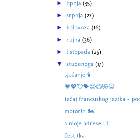
lipnja
(35)
►
srpnja
(27)
►
kolovoza
(16)
►
rujna
(36)
►
listopada
(25)
►
studenoga
(17)
▼
sjećanje 🕯
💗💖💘💝😁😅🤣😂
tečaj francuskog jezika - po
motorin 🏍
s moje adrese 🙋‍♀️
čestitka