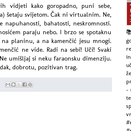
 ih vidjeti kako goropadno, puni sebe,
) šetaju svijetom. Čak ni virtualnim. Ne,
je napuhanosti, bahatosti, neskromnosti.
nosićem paraju nebo. I brzo se spotaknu

gd
uo na planinu, a na kamenčić jesu mnogi.
re
menčić ne vide. Radi na sebi! Uči! Svaki
in
 Ne umišljaj si neku faraonsku dimenziju.
uč
dak, dobrotu, pozitivan trag.
že
pr
- 
t
s
v
#r
#