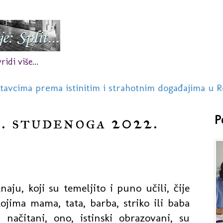
idi više...
stavcima prema istinitim i strahotnim događajima u R
8. studenoga 2022.
P
aju, koji su temeljito i puno učili, čije
kojima mama, tata, barba, striko ili baba
 načitani, ono, istinski obrazovani, su