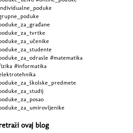
individualne_poduke
grupne_poduke
poduke_za_građane
poduke_za_tvrtke
poduke_za_učenike
poduke_za_studente
poduke_za_odrasle #matematika
izika #informatika
elektrotehnika
poduke_za_školske_predmete
poduke_za_studij
poduke_za_posao
poduke_za_umirovljenike
retraži ovaj blog