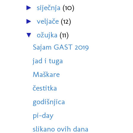
siječnja
(10)
►
veljače
(12)
►
ožujka
(11)
▼
Sajam GAST 2019
jad i tuga
Maškare
čestitka
godišnjica
pi-day
slikano ovih dana