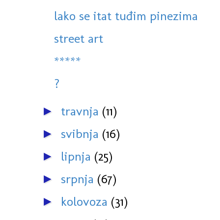
lako se itat tuđim pinezima
street art
*****
?
travnja
(11)
►
svibnja
(16)
►
lipnja
(25)
►
srpnja
(67)
►
kolovoza
(31)
►