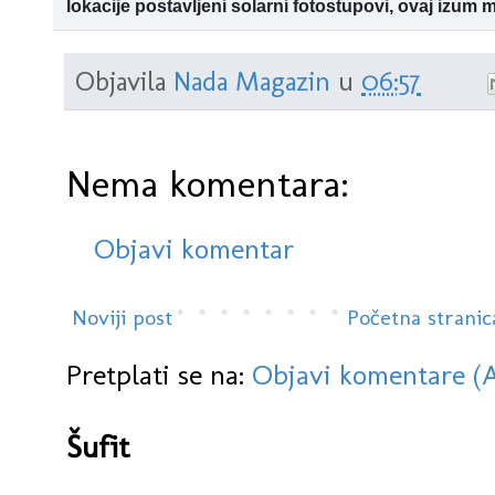
lokacije postavljeni solarni fotostupovi, ovaj izum
solinskog HDZ-ovca platili smo 236 tisuća kuna
Na tri lokacije u Splitu jučer popodne postavljeni su dugo oček
fotostupovi. Od sada se možete slikati na Matejuški, pokraj s
Objavila
Nada Magazin
u
06:57
Nema komentara:
Objavi komentar
Noviji post
Početna stranic
Pretplati se na:
Objavi komentare (
Šufit