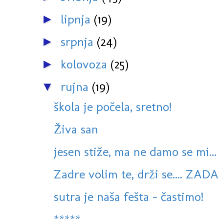
lipnja
(19)
►
srpnja
(24)
►
kolovoza
(25)
►
rujna
(19)
▼
škola je počela, sretno!
Živa san
jesen stiže, ma ne damo se mi...
Zadre volim te, drži se.... ZA
sutra je naša fešta - častimo!