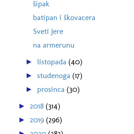
šipak
batipan i škovacera
Sveti Jere
na armerunu
listopada
(40)
►
studenoga
(17)
►
prosinca
(30)
►
2018
(314)
►
2019
(296)
►
2020
(382)
►