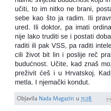
učiti, to im nitko ne brani, posta
sebe kao što ja radim. Ili pravn
ured. Ili doktor, pa imati ordin
nije lako truditi se i postati doba
raditi ili pak VSS, pa raditi inte
cili život bit lin i poslije reč
budućnost. Učite, kad znaš može
preživit ćeš i u Hrvatskoj. K
metla. I njemački kondut.
Objavila
Nada Magazin
u
11:28