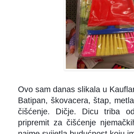
Ovo sam danas slikala u Kaufla
Batipan, škovacera, štap, metla
čišćenje. Dičje. Dicu triba o
pripremit za čišćenje njemačk
naime svijetla budućnost koju i