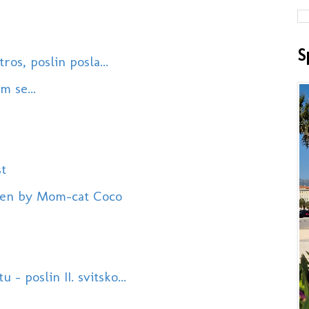
S
tros, poslin posla...
m se...
t
dren by Mom-cat Coco
- poslin II. svitsko...