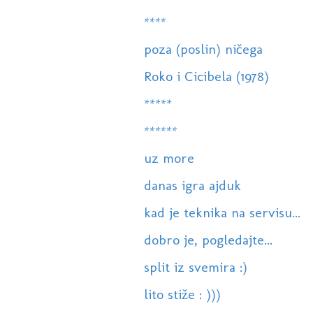
****
poza (poslin) ničega
Roko i Cicibela (1978)
*****
******
uz more
danas igra ajduk
kad je teknika na servisu...
dobro je, pogledajte...
split iz svemira :)
lito stiže : )))