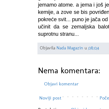
jemamo atome. a jema i još jedn
kemije, a zove se bis povriđe
pokreće svit... puno je jača o
učinit da se zemaljska balo
suprotnu stranu...
Objavila
Nada Magazin
u
08:04
Nema komentara:
Objavi komentar
Noviji post
Poče