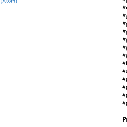
 (Atom)
#
#
#
#
#
#
#
#f
#
#
#
#
#
P