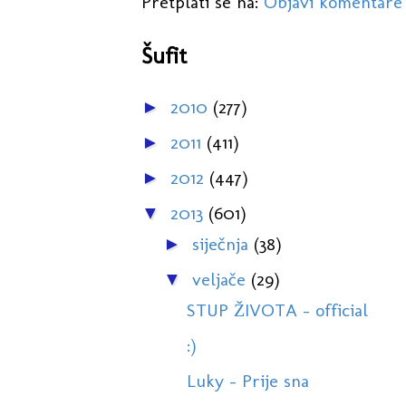
Pretplati se na:
Objavi komentare
Šufit
2010
(277)
►
2011
(411)
►
2012
(447)
►
2013
(601)
▼
siječnja
(38)
►
veljače
(29)
▼
STUP ŽIVOTA - official
:)
Luky - Prije sna