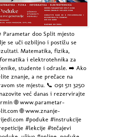
 Parametar doo Split mjesto
je se uči ozbiljno i postižu se
zultati. Matematika, fizika,
formatika i elektrotehnika za
enike, studente i odrasle. ➡️ Ako
lite znanje, a ne prečace na
avom ste mjestu. 📞 091 511 3250
nazovite već danas i rezervirajte
ermin 🌐 www.parametar-
plit.com 🌐 www.znanje-
rijedi.com #poduke #instrukcije
epeticije #lekcije #tečajevi
poduke_uživo #online_poduke