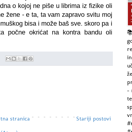
a o kojoj ne piše u librima iz fizike oli
ne žene - e ta, ta vam zapravo svitu moj
d muškog bisa i može baš sve. skoro pa i
ta počne okrićat na kontra bandu oli

gd
re
in
uč
že
pr
- 
t
s
v
tna stranica
Stariji postovi
#r
#