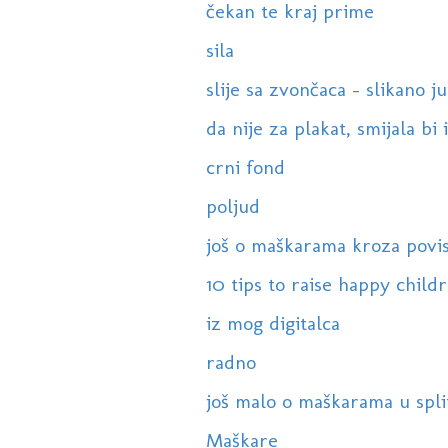
čekan te kraj prime
sila
slije sa zvončaca - slikano ju
da nije za plakat, smijala bi i
crni fond
poljud
još o maškarama kroza povis
10 tips to raise happy chil
iz mog digitalca
radno
još malo o maškarama u splitu 
Maškare