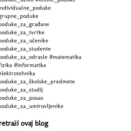
individualne_poduke
grupne_poduke
poduke_za_građane
poduke_za_tvrtke
poduke_za_učenike
poduke_za_studente
poduke_za_odrasle #matematika
izika #informatika
elektrotehnika
poduke_za_školske_predmete
poduke_za_studij
poduke_za_posao
poduke_za_umirovljenike
retraži ovaj blog