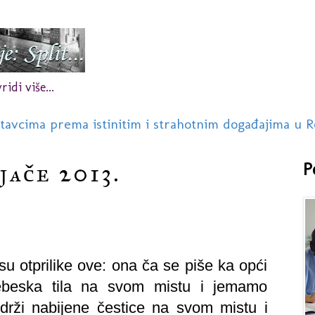
idi više...
stavcima prema istinitim i strahotnim događajima u R
jače 2013.
P
 su otprilike ove: ona ča se piše ka opći
 nebeska tila na svom mistu i jemamo
 drži nabijene čestice na svom mistu i