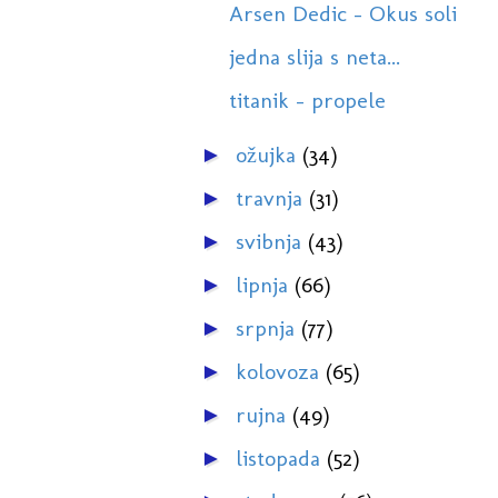
Arsen Dedic - Okus soli
jedna slija s neta...
titanik - propele
ožujka
(34)
►
travnja
(31)
►
svibnja
(43)
►
lipnja
(66)
►
srpnja
(77)
►
kolovoza
(65)
►
rujna
(49)
►
listopada
(52)
►