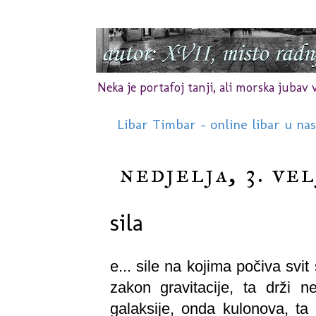
Neka je portafoj tanji, ali morska jubav vr
Libar Timbar - online libar u na
nedjelja, 3. vel
sila
e... sile na kojima počiva svit
zakon gravitacije, ta drži
galaksije, onda kulonova, ta